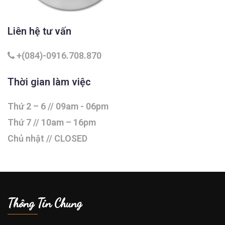
Liên hệ tư vấn
+(084)-0916.708.870
Thời gian làm việc
Thứ 2 – 6 // 09am - 06pm
Thứ 7 // 10am – 16pm
Chủ nhật // CLOSED
Thông Tin Chung