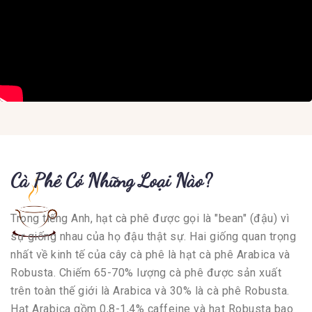
Cà Phê Có Những Loại Nào?
Trong tiếng Anh, hạt cà phê được gọi là "bean" (đậu) vì
sự giống nhau của họ đậu thật sự. Hai giống quan trọng
nhất về kinh tế của cây cà phê là hạt cà phê Arabica và
Robusta. Chiếm 65-70% lượng cà phê được sản xuất
trên toàn thế giới là Arabica và 30% là cà phê Robusta.
Hạt Arabica gồm 0,8-1,4% caffeine và hạt Robusta bao