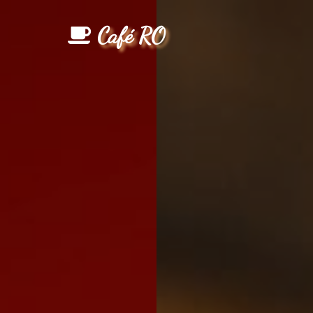
Café RO