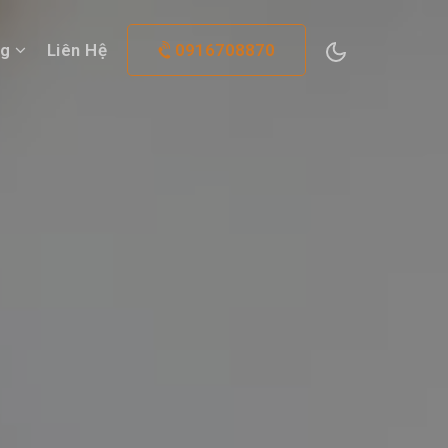
og
Liên Hệ
0916708870