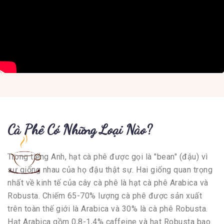
Cà Phê Có Những Loại Nào?
Trong tiếng Anh, hạt cà phê được gọi là "bean" (đậu) vì
sự giống nhau của họ đậu thật sự. Hai giống quan trọng
nhất về kinh tế của cây cà phê là hạt cà phê Arabica và
Robusta. Chiếm 65-70% lượng cà phê được sản xuất
trên toàn thế giới là Arabica và 30% là cà phê Robusta.
Hạt Arabica gồm 0,8-1,4% caffeine và hạt Robusta bao