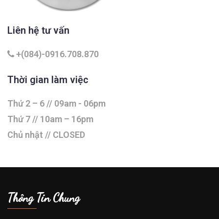
Liên hệ tư vấn
+(084)-0916.708.870
Thời gian làm việc
Thứ 2 – 6 // 09am - 06pm
Thứ 7 // 10am – 16pm
Chủ nhật // CLOSED
Thông Tin Chung