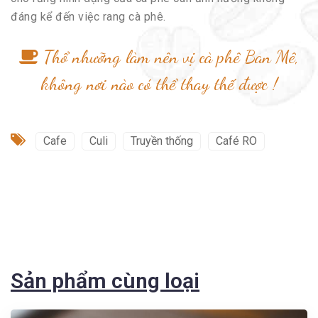
đáng kể đến việc rang cà phê.
Thổ nhưỡng làm nên vị cà phê Ban Mê,
không nơi nào có thể thay thế được !
Cafe
Culi
Truyền thống
Café RO
Sản phẩm cùng loại