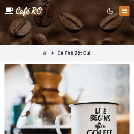
Café RO
Cà Phê Bột Culi