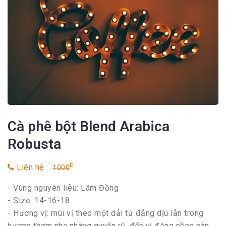
Cà phê bột Blend Arabica
Robusta
Đ
Liên hệ
1000
- Vùng nguyên liệu: Lâm Đồng
- Size: 14-16-18
- Hương vị: mùi vị theo một dải từ đắng dịu lẫn trong
hương thơm nhẹ nhàng quyến rũ, đến vị đắng nồng nàn,