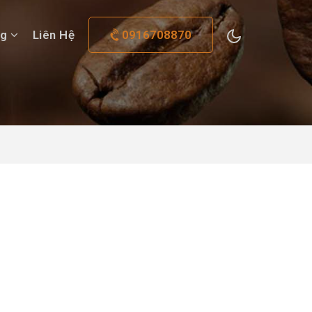
og
Liên Hệ
0916708870